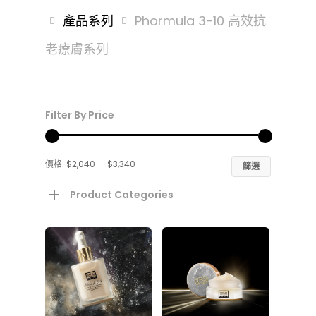
產品系列
Phormula 3-10 高效抗
by
老療膚系列
latest
Sparkling Offer 閃亮熱
Filter By Price
Exclusive Sets 限定套
最
最
價格:
$2,040
—
$3,340
篩選
護膚產品
低
高
Product Categories
產品分類
品牌故事
價
價
格
格
Best Sellers 明星產
產品系列
美肌分享
Cleansers 潔面
Firmarine 水漾藍
肌膚問題
達人分享
聯絡我們
Exclusive Sets 限
Hydra-Therapy 
Dryness 保濕鎖水
活動花絮