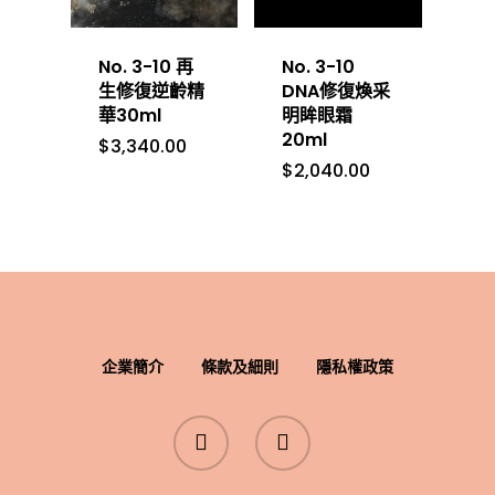
Eye Cares 眼部護理
Phormula 3-10 
Fine Lines & Wrin
傳媒推薦
系列
衰老
No. 3-10 再
No. 3-10
Masks 面膜
生修復逆齡精
DNA修復煥采
Redness 舒緩鎮靜
華30ml
明眸眼霜
Moisturizers 面霜
20ml
$
3,340.00
Uneven Skin Ton
$
2,040.00
Serums 精華
Sensitive Skin 溫
Toners & Essence
護液
企業簡介
條款及細則
隱私權政策