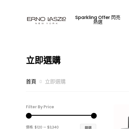
Sparkling Offer 閃亮
熱選
立即選購
首頁
立即選購
Filter By Price
請輸入文字並按「Enter」鍵搜尋，或按
最
最
價格:
$120
—
$3,340
篩選