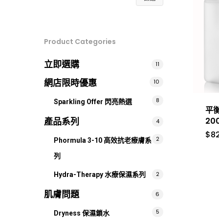
低
高
價
價
Product Categories
格
格
立即選購
11
網店限時優惠
10
8
Sparkling Offer 閃亮熱選
平
20
產品系列
4
$
8
2
Phormula 3-10 高效抗老療膚系
列
2
Hydra-Therapy 水療保濕系列
肌膚問題
6
5
Dryness 保濕鎖水