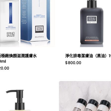
衡極緻煥顏滋潤護膚水
淨化排毒潔膚油（黑油）19
0ml
$
800.00
20.00