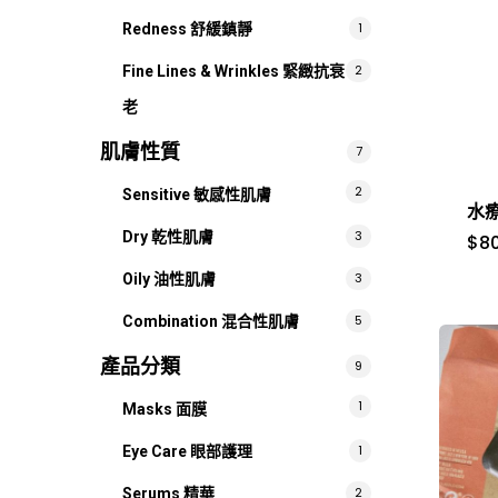
1
Redness 舒緩鎮靜
2
Fine Lines & Wrinkles 緊緻抗衰
老
肌膚性質
7
2
Sensitive 敏感性肌膚
水
3
Dry 乾性肌膚
$
8
3
Oily 油性肌膚
5
Combination 混合性肌膚
產品分類
9
1
Masks 面膜
1
Eye Care 眼部護理
2
Serums 精華