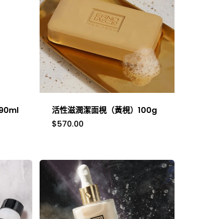
0ml
活性滋潤潔面梘（黃梘）100g
$
570.00